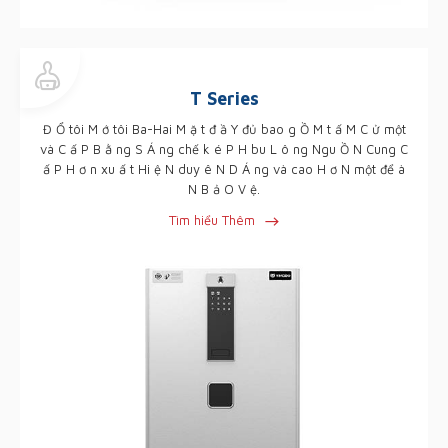
T Series
Đ Ổ tôi M ớ tôi Ba-Hai M ặ t đ ầ Y đủ bao g Ồ M t ấ M C ử một
và C ấ P B ằ ng S Á ng chế k é P H bu L ô ng Ngu Ồ N Cung C
ấ P H ơ n xu ấ t Hi ệ N duy ê N D Á ng và cao H ơ N một để à
N B ả O V ệ.
Tìm hiểu Thêm