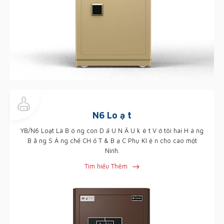
N6 Lo ạ t
YB/N6 Loạt Là B ó ng con D ấ U N Â U k é t V ớ tôi hai H à ng
B ằ ng S Á ng chế CH ố T & B ạ C Phụ KI ệ n cho cao một
Ninh.
Tìm hiểu Thêm