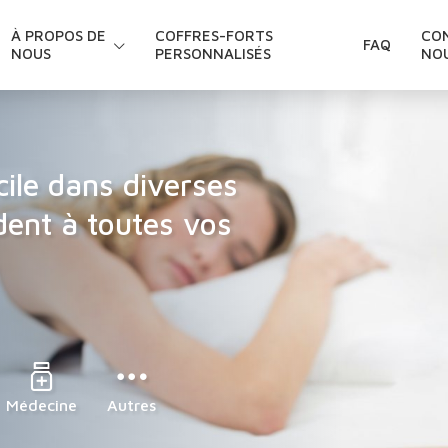
À PROPOS DE
COFFRES-FORTS
CO
FAQ
NOUS
PERSONNALISÉS
NO
cile dans diverses
dent à toutes vos
Médecine
Autres