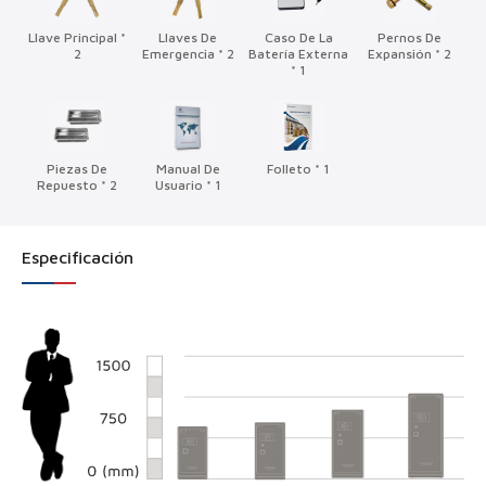
Llave Principal *
Llaves De
Caso De La
Pernos De
2
Emergencia * 2
Batería Externa
Expansión * 2
* 1
Piezas De
Manual De
Folleto * 1
Repuesto * 2
Usuario * 1
Especificación